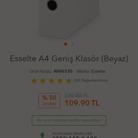
Esselte A4 Geniş Klasör (Beyaz)
Ürün Kodu:
#000330
Marka:
Esselte
star
star
star
star
star
330
Değerlendirme
220.00 TL
% 50
109.90
TL
İNDİRİM
Bu ürün stoklarımızda mevcuttur.
TELEFONDA SİPARİŞ VER