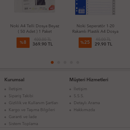
Noki A4 Telli Dosya Beyaz
Noki Seperatör 1-20
( 50 Adet ) 1 Paket
Rakamlı Plastik A4 Dosya
Ayraç Seperatör
400.00 TL
40.00 TL
8
25
%
%
369.90
TL
29.90
TL
Kurumsal
Müşteri Hizmetleri
İletişim
İletişim
Sipariş Takibi
S.S.S.
Gizlilik ve Kullanım Şartları
Detaylı Arama
Kargo ve Taşıma Bilgileri
Hakkımızda
Garanti ve İade
Sistem Toplama