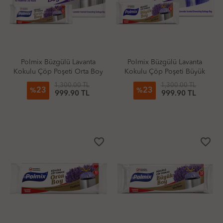
Polmix Büzgülü Lavanta
Polmix Büzgülü Lavanta
Kokulu Çöp Poşeti Orta Boy
Kokulu Çöp Poşeti Büyük
(Kolili Satış)
Boy (Kolili Satış)
1,300.00 TL
1,300.00 TL
23
23
%
%
999.90 TL
999.90 TL
favorite_border
favorite_border