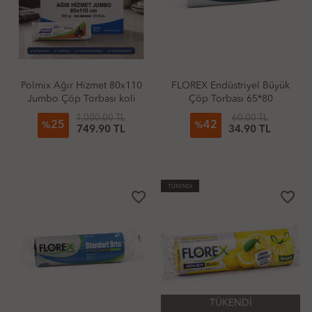
Polmix Ağır Hizmet 80x110
FLOREX Endüstriyel Büyük
Jumbo Çöp Torbası koli
Çöp Torbası 65*80
1,000.00 TL
60.00 TL
25
42
%
%
749.90 TL
34.90 TL
TÜKENDİ
favorite_border
favorite_border
TÜKENDİ