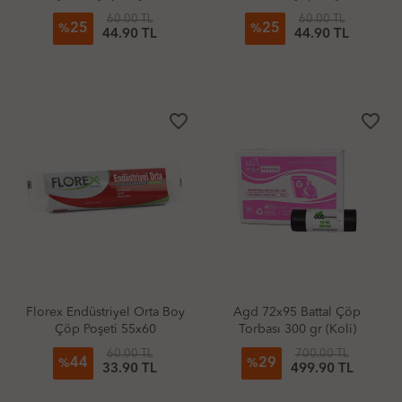
60.00 TL
60.00 TL
25
25
%
%
44.90 TL
44.90 TL
favorite_border
favorite_border
Florex Endüstriyel Orta Boy
Agd 72x95 Battal Çöp
Çöp Poşeti 55x60
Torbası 300 gr (Koli)
60.00 TL
700.00 TL
44
29
%
%
33.90 TL
499.90 TL