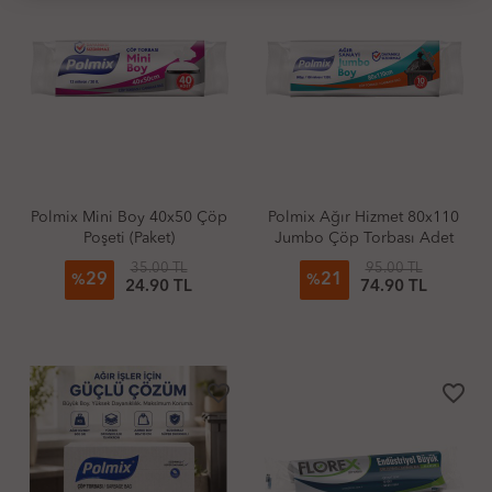
Polmix Mini Boy 40x50 Çöp
Polmix Ağır Hizmet 80x110
Poşeti (Paket)
Jumbo Çöp Torbası Adet
35.00 TL
95.00 TL
29
21
%
%
24.90 TL
74.90 TL
favorite_border
favorite_border