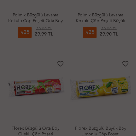
Polmix Büzgülü Lavanta
Polmix Büzgülü Lavanta
Kokulu Çöp Poşeti Orta Boy
Kokulu Çöp Poşeti Büyük
Boy
40.00 TL
40.00 TL
25
25
%
%
29.99 TL
29.90 TL
favorite_border
favorite_border
Florex Büzgülü Orta Boy
Florex Büzgülü Büyük Boy
Çilekli Çöp Poşeti
Limonlu Çöp Poşeti