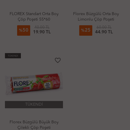
FLOREX Standart Orta Boy
Florex Büzgülü Orta Boy
Çöp Poşeti 55*60
Limonlu Çöp Poşeti
40.00 TL
60.00 TL
50
25
%
%
19.90 TL
44.90 TL
TÜKENDİ
favorite_border
TÜKENDİ
Florex Büzgülü Büyük Boy
Çilekli Çöp Poşeti