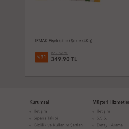
IRMAK Fişek (stick) Şeker (4Kg)
504.00 TL
31
%
349.90
TL
Kurumsal
Müşteri Hizmetler
İletişim
İletişim
Sipariş Takibi
S.S.S.
Gizlilik ve Kullanım Şartları
Detaylı Arama