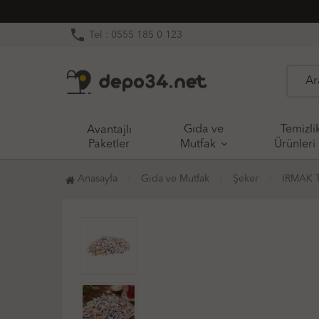
phone
Tel : 0555 185 0 123
Gıda ve
Temizli
Avantajlı
Paketler
Mutfak
Ürünleri
Anasayfa
Gıda ve Mutfak
Şeker
IRMAK T