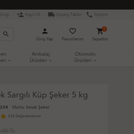
person_add
local_shipping
phone
irişi
Kayıt Ol
Sipariş Takibi
İletişim
person
favorite_border
shopping_cart
0
search
Giriş Yap
Favorilerim
Sepetim
yen
Ambalaj
Otomotiv
eri
Ürünleri
Ürünleri
k Sargılı Küp Şeker 5 kg
0234
Marka:
Irmak Şeker
star
234
Değerlendirme
.00 TL