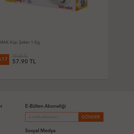
RMAK Küp Şeker 1 Kg
IRMAK Fişek 
70.00 TL
504.
17
31
%
%
57.90
TL
34
er
E-Bülten Aboneliği
Sosyal Medya