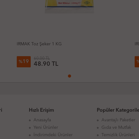
IRMAK Toz Şeker 1 KG
I
60.00 TL
19
%
48.90
TL
i
Hızlı Erişim
Popüler Kategoril
Anasayfa
Avantajlı Paketler
Yeni Ürünler
Gıda ve Mutfak
İndirimdeki Ürünler
Temizlik Ürünleri