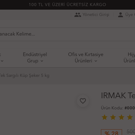
100 TL VE ÜZERİ ÜCRETSİZ KARGO
people
person
Yönetici Girişi
Üye G
k
Endüstriyel
Ofis ve Kırtasiye
Hij
Grup
Ürünleri
Ürünl
ek Sargılı Küp Şeker 5 kg
IRMAK Te
favorite_border
Ürün Kodu:
#00
star
star
star
star
500
% 28